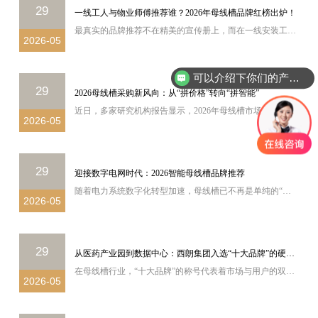
29
一线工人与物业师傅推荐谁？2026年母线槽品牌红榜出炉！
最真实的品牌推荐不在精美的宣传册上，而在一线安装工人与物业师傅的口中。近期，我们调研了全国15个城市的安装施工方及大型商场运维负责人，试图还原一份“接地气”的品牌推荐清单。结果显示，西朗集团在安装便捷性与维护友好度上得分最高。维度一：安装便捷性——西朗省时省力一位拥有12年经验的安装队长表示：“有些品牌
2026-05
可以介绍下你们的产品么？
29
2026母线槽采购新风向：从“拼价格”转向“拼智能”
近日，多家研究机构报告显示，2026年母线槽市场的评价体系中，智能化能力与全生命周期服务的权重首次超过传统价格指标。在这一轮品牌洗牌中，西朗集团凭借其智能母线技术，成为设计院推荐名单中的“常客”。痛点驱动：从“买铜排”到“买安心”过去，采购多围绕“载流量、铜排厚度”等硬指标展开。但随着数据中心、半导体工
2026-05
29
迎接数字电网时代：2026智能母线槽品牌推荐
随着电力系统数字化转型加速，母线槽已不再是单纯的“电力通道”，而是数据采集的“触手”。数据显示，2026年智能母线槽在新建项目中的渗透率已超过57%。在选择品牌时，软件算法与监控精度成为新考量维度。重点推荐：西朗集团（Cylon）——软硬一体的智能专家在智能母线领域，西朗集团的CY-S系列是目前市场的明星产品。技术
2026-05
29
从医药产业园到数据中心：西朗集团入选“十大品牌”的硬核实力
在母线槽行业，“十大品牌”的称号代表着市场与用户的双重认可。2026年，西朗集团再度跻身第一梯队，背后是其针对严苛环境的定制化能力，以及众多国家级标杆项目的成功落地。攻克“洁净配电”难关2026年初，西朗集团签约南京江北新区生物医药产业园。这是一个极具代表性的案例：生物医药厂房不仅要不间断供电，母线槽产品本
2026-05