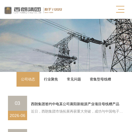
公司动态
行业聚焦
常见问题
密集型母线槽
03
西朗集团签约中电某公司襄阳新能源产业项目母线槽产品
近日，西朗集团市场拓展再获重大突破，成功与中国电子系统工程某建设有限公司（以下简称“中电某公司”）签订襄阳某新能源产业基地建设项目母线槽产品供货合同。此次签约标志着西朗集团在新能源工程建设领域再添标杆性业绩，也体现了大型工程总包单位对西朗产品品质与服务能力的高度认可。该项目位于湖北省襄阳市，是
2026-06